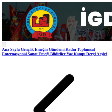
Ana Sayfa
Gençlik
Emeğin Gündemi
Kadın
Toplumsal
Enternasyonal
Sanat Emeği
Bildiriler
Yaz Kampı
Dergi Arşivi