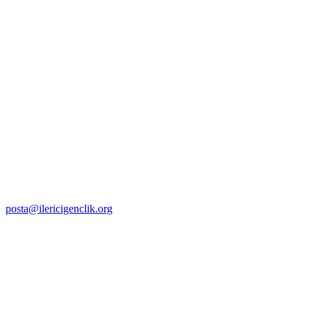
posta@ilericigenclik.org