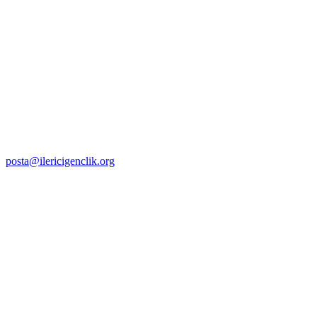
posta@ilericigenclik.org