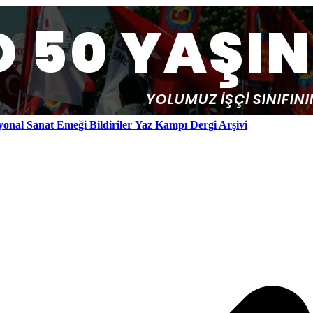
yonal
Sanat Emeği
Bildiriler
Yaz Kampı
Dergi Arşivi