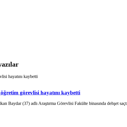
yazılar
 öğretim görevlisi hayatını kaybetti
n Baydar (37) adlı Araştırma Görevlisi Fakülte binasında dehşet saçtı