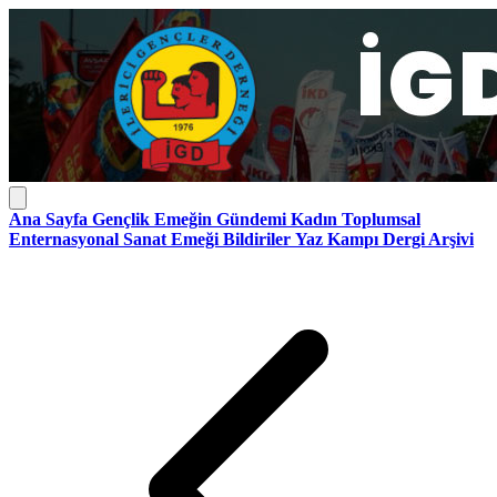
Ana Sayfa
Gençlik
Emeğin Gündemi
Kadın
Toplumsal
Enternasyonal
Sanat Emeği
Bildiriler
Yaz Kampı
Dergi Arşivi