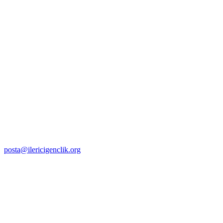
posta@ilericigenclik.org