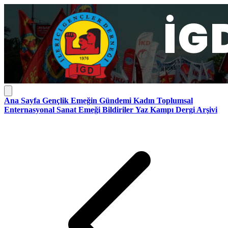
Ana Sayfa
Gençlik
Emeğin Gündemi
Kadın
Toplumsal
Enternasyonal
Sanat Emeği
Bildiriler
Yaz Kampı
Dergi Arşivi