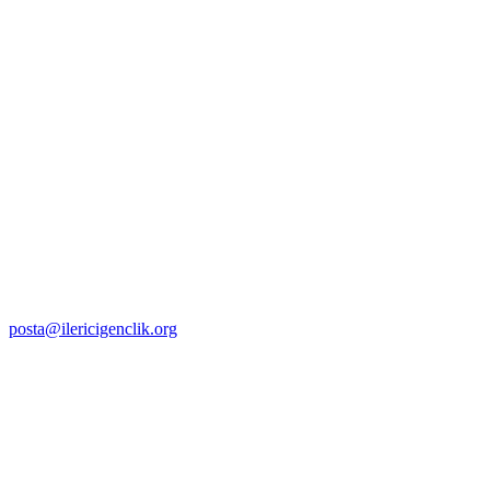
posta@ilericigenclik.org