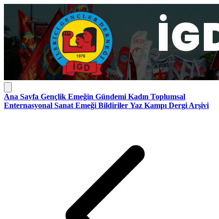
Ana Sayfa
Gençlik
Emeğin Gündemi
Kadın
Toplumsal
Enternasyonal
Sanat Emeği
Bildiriler
Yaz Kampı
Dergi Arşivi