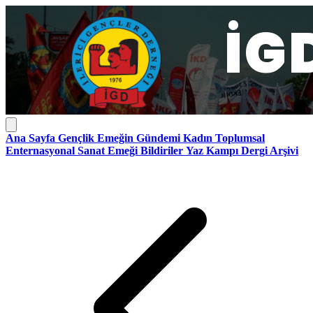
Ana Sayfa
Gençlik
Emeğin Gündemi
Kadın
Toplumsal
Enternasyonal
Sanat Emeği
Bildiriler
Yaz Kampı
Dergi Arşivi