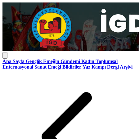
Ana Sayfa
Gençlik
Emeğin Gündemi
Kadın
Toplumsal
Enternasyonal
Sanat Emeği
Bildiriler
Yaz Kampı
Dergi Arşivi