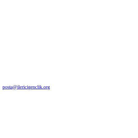
posta@ilericigenclik.org