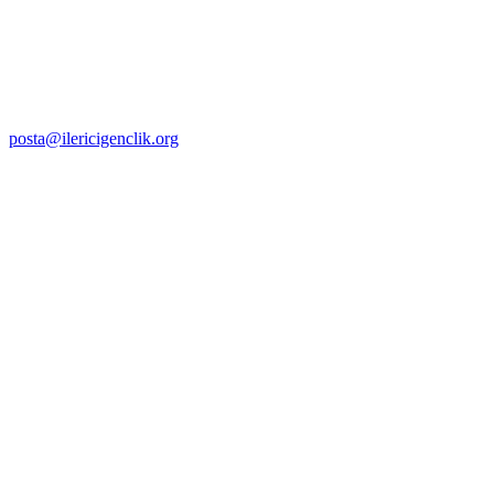
posta@ilericigenclik.org